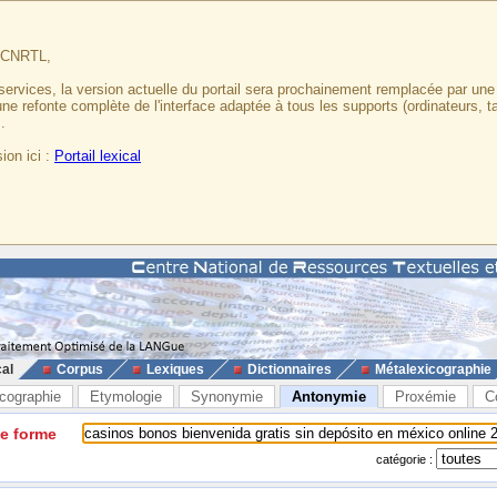
u CNRTL,
services, la version actuelle du portail sera prochainement remplacée par un
 une refonte complète de l'interface adaptée à tous les supports (ordinateurs, t
.
ion ici :
Portail lexical
cal
Corpus
Lexiques
Dictionnaires
Métalexicographie
cographie
Etymologie
Synonymie
Antonymie
Proxémie
C
ne forme
catégorie :