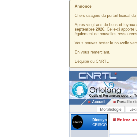
Annonce
Chers usagers du portail lexical d
Après vingt ans de bons et loyaux 
septembre 2026
. Celle-ci apporte
également de nouvelles ressources
Vous pouvez tester la nouvelle vers
En vous remerciant,
L'équipe du CNRTL
Accueil
Portail lexi
Morphologie
Lexi
Entrez u
Dicosyn
CRISCO