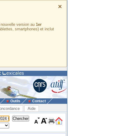
×
e nouvelle version au
1er
ablettes, smartphones) et inclut
Outils
Contact
oncordance
Aide