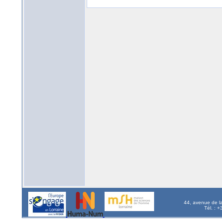
44, avenue de l
Tél. : 