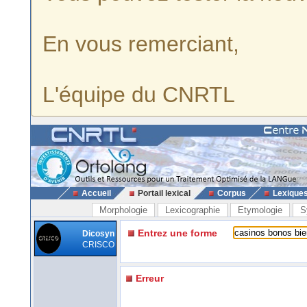
En vous remerciant,
L'équipe du CNRTL
Accueil
Portail lexical
Corpus
Lexique
Morphologie
Lexicographie
Etymologie
S
Entrez une forme
Dicosyn
CRISCO
Erreur