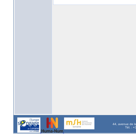
44, avenue de l
Tél. : 