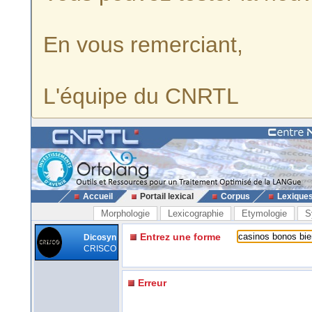
En vous remerciant,
L'équipe du CNRTL
Accueil
Portail lexical
Corpus
Lexique
Morphologie
Lexicographie
Etymologie
S
Entrez une forme
Dicosyn
CRISCO
Erreur