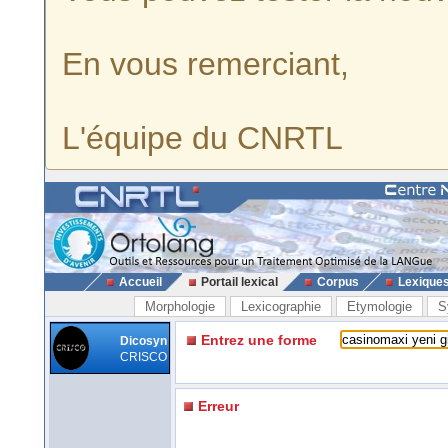
En vous remerciant,
L'équipe du CNRTL
Accueil
Portail lexical
Corpus
Lexique
Morphologie
Lexicographie
Etymologie
S
Entrez une forme
Dicosyn
CRISCO
Erreur