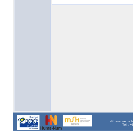
44, avenue de l
Tél. : 