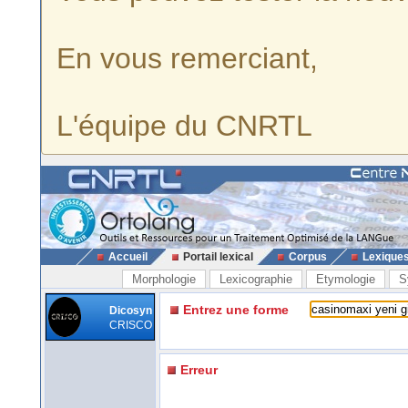
En vous remerciant,
L'équipe du CNRTL
Accueil
Portail lexical
Corpus
Lexique
Morphologie
Lexicographie
Etymologie
S
Entrez une forme
Dicosyn
CRISCO
Erreur