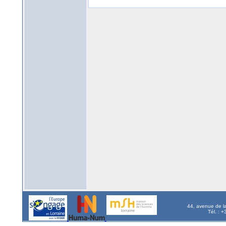
44, avenue de l
Tél. : 