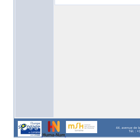
44, avenue de l
Tél. : 