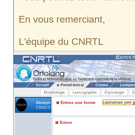
En vous remerciant,
L'équipe du CNRTL
Accueil
Portail lexical
Corpus
Lexique
Morphologie
Lexicographie
Etymologie
S
Entrez une forme
Dicosyn
CRISCO
Erreur