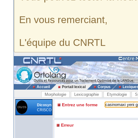
En vous remerciant,
L'équipe du CNRTL
Accueil
Portail lexical
Corpus
Lexique
Morphologie
Lexicographie
Etymologie
S
Entrez une forme
Dicosyn
CRISCO
Erreur