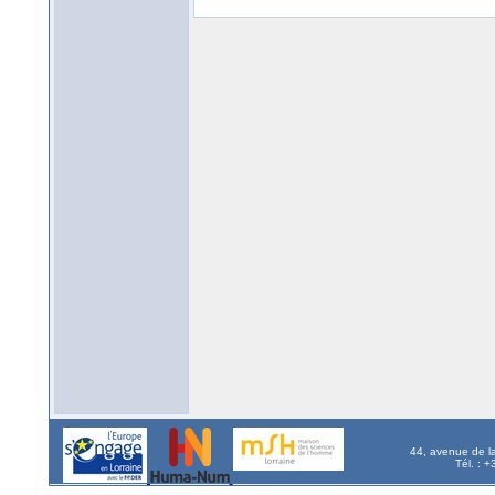
44, avenue de l
Tél. : 