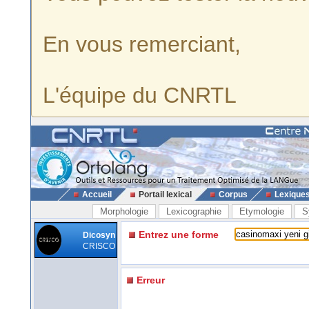
En vous remerciant,
L'équipe du CNRTL
Accueil
Portail lexical
Corpus
Lexique
Morphologie
Lexicographie
Etymologie
S
Entrez une forme
Dicosyn
CRISCO
Erreur