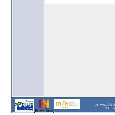
44, avenue de l
Tél. : 