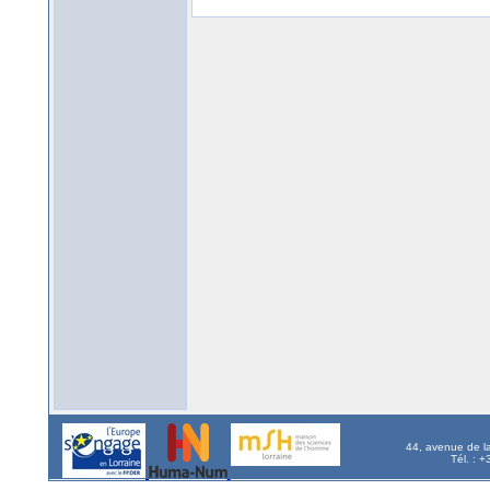
44, avenue de l
Tél. : 