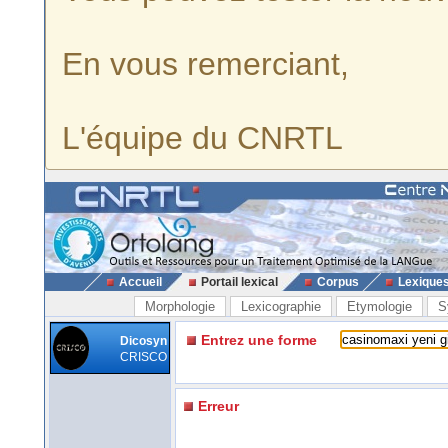
En vous remerciant,
L'équipe du CNRTL
Accueil
Portail lexical
Corpus
Lexique
Morphologie
Lexicographie
Etymologie
S
Entrez une forme
Dicosyn
CRISCO
Erreur