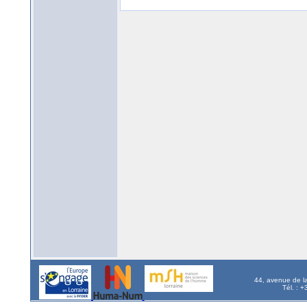
44, avenue de l
Tél. : 