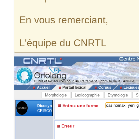
En vous remerciant,
L'équipe du CNRTL
Accueil
Portail lexical
Corpus
Lexique
Morphologie
Lexicographie
Etymologie
S
Entrez une forme
Dicosyn
CRISCO
Erreur