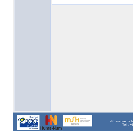
44, avenue de l
Tél. : 