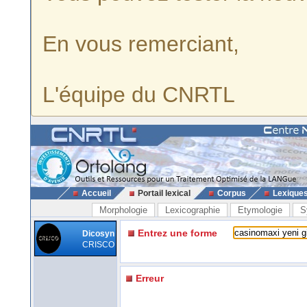
En vous remerciant,
L'équipe du CNRTL
Accueil
Portail lexical
Corpus
Lexique
Morphologie
Lexicographie
Etymologie
S
Entrez une forme
Dicosyn
CRISCO
Erreur