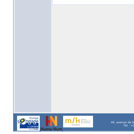
44, avenue de l
Tél. : 