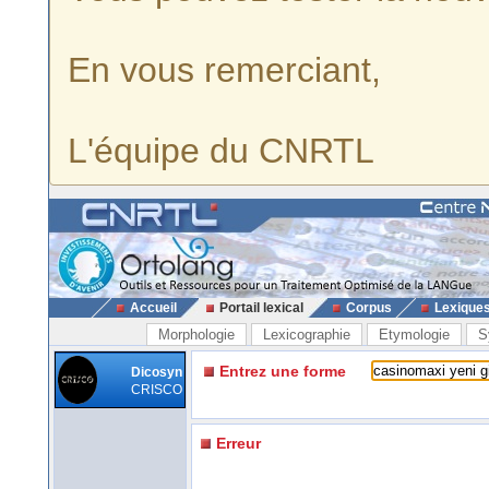
En vous remerciant,
L'équipe du CNRTL
Accueil
Portail lexical
Corpus
Lexique
Morphologie
Lexicographie
Etymologie
S
Entrez une forme
Dicosyn
CRISCO
Erreur