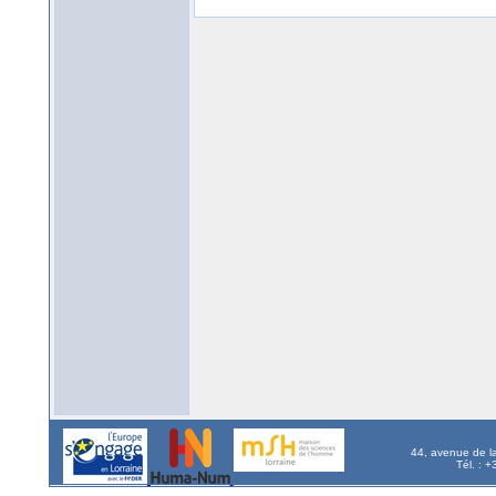
44, avenue de l
Tél. : 