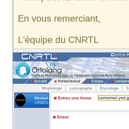
En vous remerciant,
L'équipe du CNRTL
Accueil
Portail lexical
Corpus
Lexique
Morphologie
Lexicographie
Etymologie
S
Entrez une forme
Dicosyn
CRISCO
Erreur