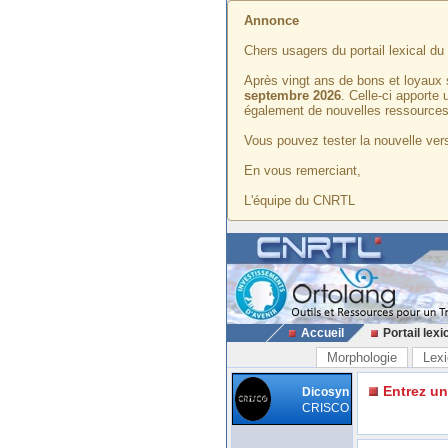
Annonce
Chers usagers du portail lexical d
Après vingt ans de bons et loyaux 
septembre 2026
. Celle-ci apporte
également de nouvelles ressources
Vous pouvez tester la nouvelle vers
En vous remerciant,
L'équipe du CNRTL
Accueil
Portail lexi
Morphologie
Lexi
Entrez u
Dicosyn
CRISCO