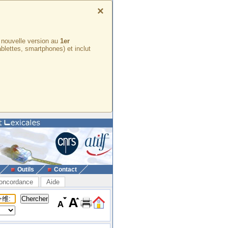
×
e nouvelle version au
1er
ablettes, smartphones) et inclut
Outils
Contact
oncordance
Aide