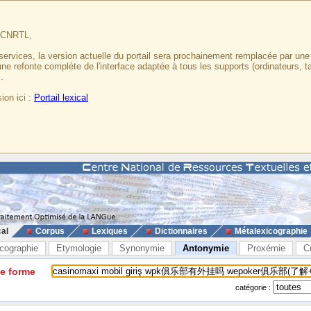
u CNRTL,
services, la version actuelle du portail sera prochainement remplacée par un
 une refonte complète de l'interface adaptée à tous les supports (ordinateurs, t
.
ion ici :
Portail lexical
cal
Corpus
Lexiques
Dictionnaires
Métalexicographie
cographie
Etymologie
Synonymie
Antonymie
Proxémie
C
ne forme
catégorie :