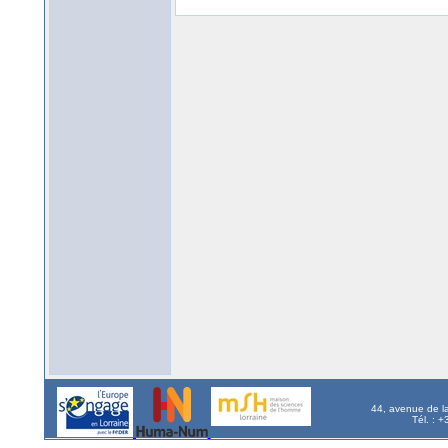
44, avenue de l
Tél. : 