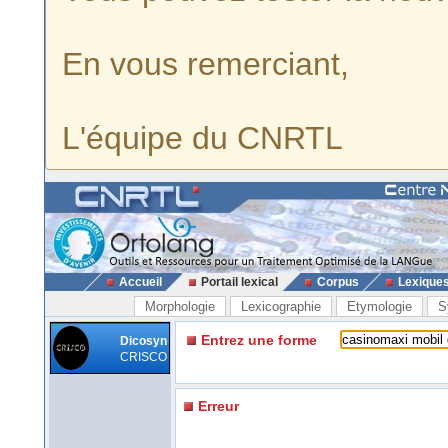
En vous remerciant,
L'équipe du CNRTL
Accueil
Portail lexical
Corpus
Lexique
Morphologie
Lexicographie
Etymologie
S
Entrez une forme
Dicosyn
CRISCO
Erreur