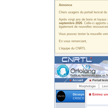
Annonce
Chers usagers du portail lexical d
Après vingt ans de bons et loyaux 
septembre 2026
. Celle-ci apporte
également de nouvelles ressources
Vous pouvez tester la nouvelle vers
En vous remerciant,
L'équipe du CNRTL
Accueil
Portail lexi
Morphologie
Lexi
Entrez u
Dicosyn
CRISCO