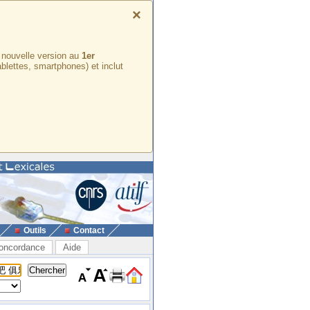
×
e nouvelle version au
1er
ablettes, smartphones) et inclut
Outils
Contact
oncordance
Aide