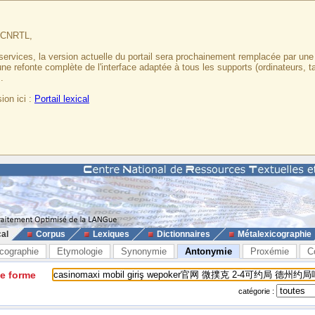
u CNRTL,
services, la version actuelle du portail sera prochainement remplacée par un
 une refonte complète de l'interface adaptée à tous les supports (ordinateurs, t
.
ion ici :
Portail lexical
cal
Corpus
Lexiques
Dictionnaires
Métalexicographie
cographie
Etymologie
Synonymie
Antonymie
Proxémie
C
ne forme
catégorie :