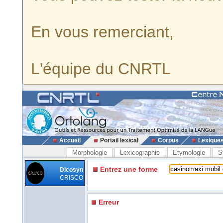
En vous remerciant,
L'équipe du CNRTL
Accueil
Portail lexical
Corpus
Lexique
Morphologie
Lexicographie
Etymologie
S
Entrez une forme
Dicosyn
CRISCO
Erreur