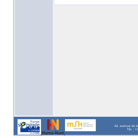
44, avenue de l
Tél. : 