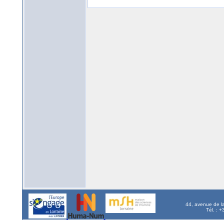
44, avenue de l
Tél. : 