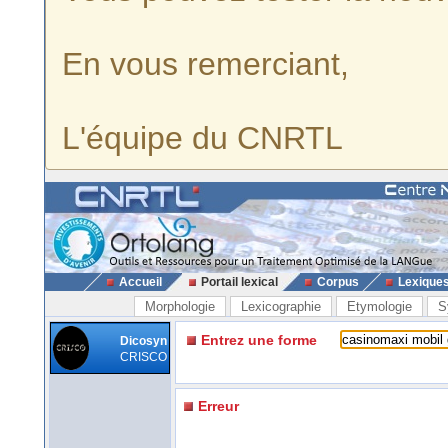
En vous remerciant,
L'équipe du CNRTL
Accueil
Portail lexical
Corpus
Lexique
Morphologie
Lexicographie
Etymologie
S
Entrez une forme
Dicosyn
CRISCO
Erreur