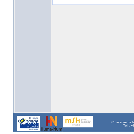
44, avenue de l
Tél. : 