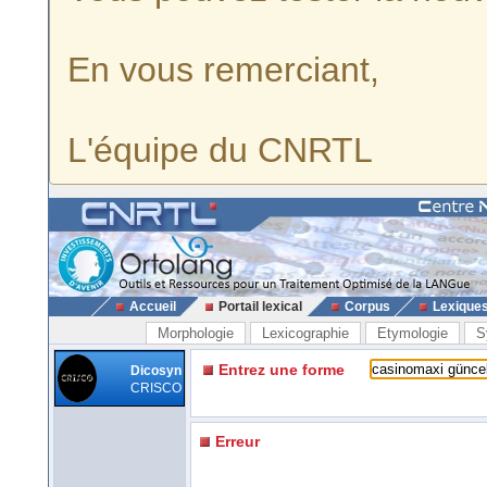
En vous remerciant,
L'équipe du CNRTL
Accueil
Portail lexical
Corpus
Lexique
Morphologie
Lexicographie
Etymologie
S
Entrez une forme
Dicosyn
CRISCO
Erreur