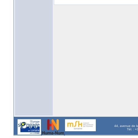
44, avenue de l
Tél. : 