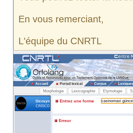
En vous remerciant,
L'équipe du CNRTL
Accueil
Portail lexical
Corpus
Lexique
Morphologie
Lexicographie
Etymologie
S
Entrez une forme
Dicosyn
CRISCO
Erreur