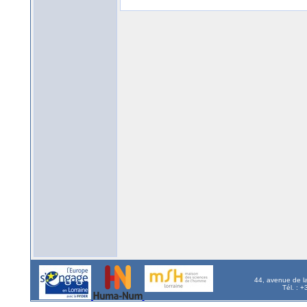
44, avenue de l
Tél. : 