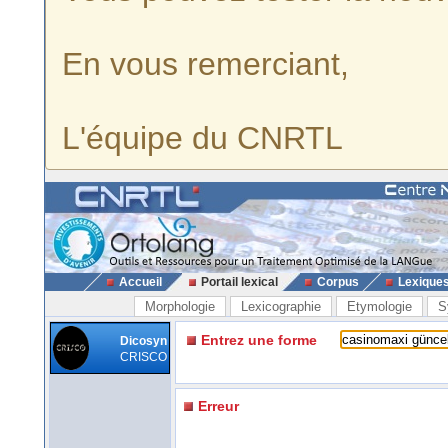
En vous remerciant,
L'équipe du CNRTL
Accueil
Portail lexical
Corpus
Lexique
Morphologie
Lexicographie
Etymologie
S
Entrez une forme
Dicosyn
CRISCO
Erreur