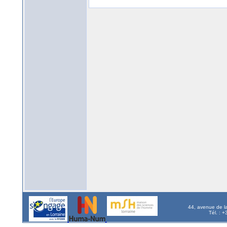
44, avenue de l
Tél. : 