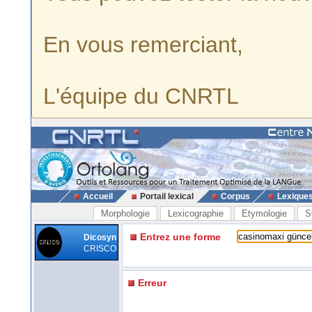
En vous remerciant,
L'équipe du CNRTL
Accueil
Portail lexical
Corpus
Lexique
Morphologie
Lexicographie
Etymologie
S
Entrez une forme
Dicosyn
CRISCO
Erreur