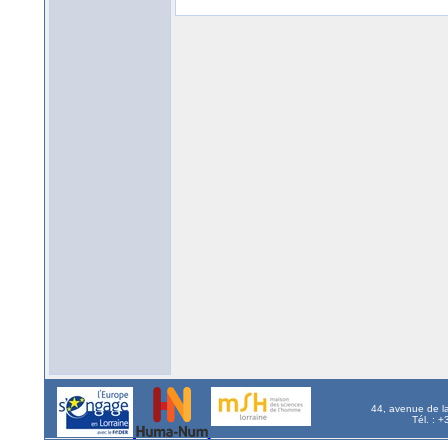
44, avenue de l
Tél. : 