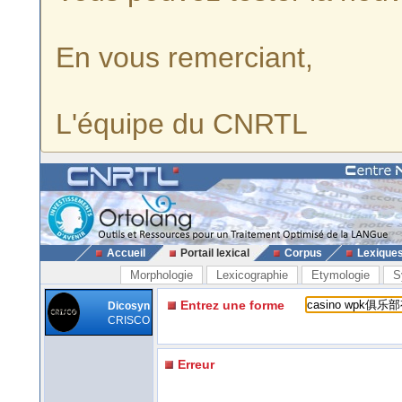
En vous remerciant,
L'équipe du CNRTL
Accueil
Portail lexical
Corpus
Lexique
Morphologie
Lexicographie
Etymologie
S
Entrez une forme
Dicosyn
CRISCO
Erreur