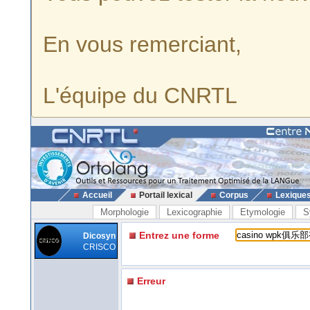
En vous remerciant,
L'équipe du CNRTL
Accueil
Portail lexical
Corpus
Lexique
Morphologie
Lexicographie
Etymologie
S
Entrez une forme
Dicosyn
CRISCO
Erreur