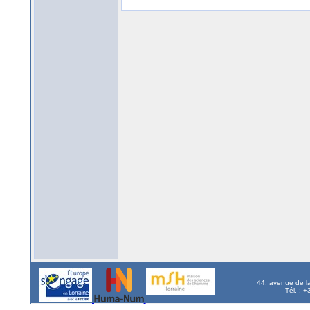
44, avenue de l
Tél. : 