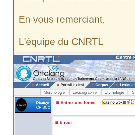
En vous remerciant,
L'équipe du CNRTL
Accueil
Portail lexical
Corpus
Lexique
Morphologie
Lexicographie
Etymologie
S
Entrez une forme
Dicosyn
CRISCO
Erreur