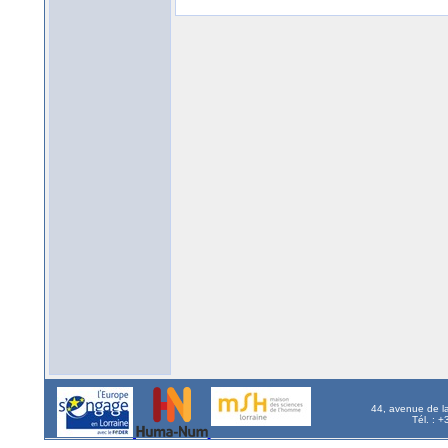
44, avenue de l
Tél. : 