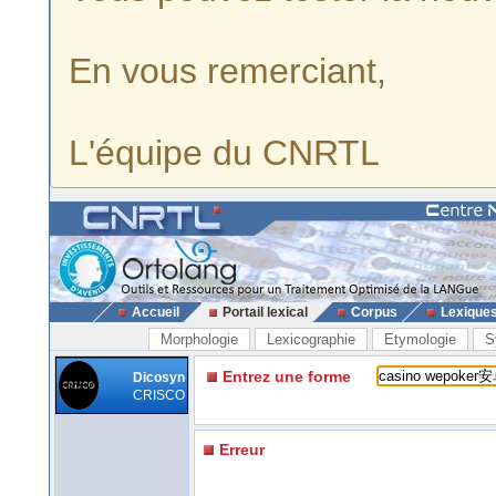
En vous remerciant,
L'équipe du CNRTL
Accueil
Portail lexical
Corpus
Lexique
Morphologie
Lexicographie
Etymologie
S
Entrez une forme
Dicosyn
CRISCO
Erreur