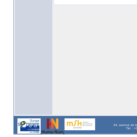
44, avenue de l
Tél. : 