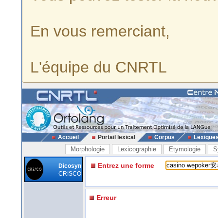
En vous remerciant,
L'équipe du CNRTL
Accueil
Portail lexical
Corpus
Lexique
Morphologie
Lexicographie
Etymologie
S
Entrez une forme
Dicosyn
CRISCO
Erreur