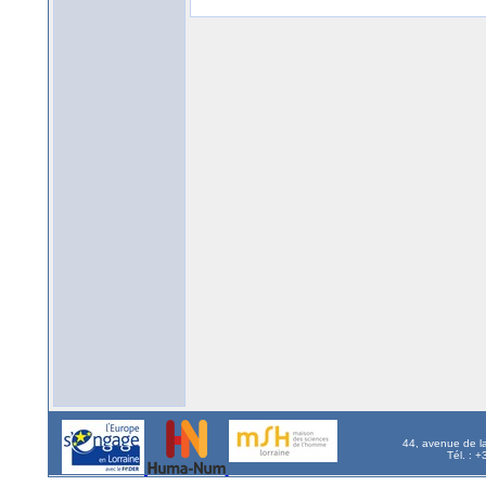
44, avenue de l
Tél. : 