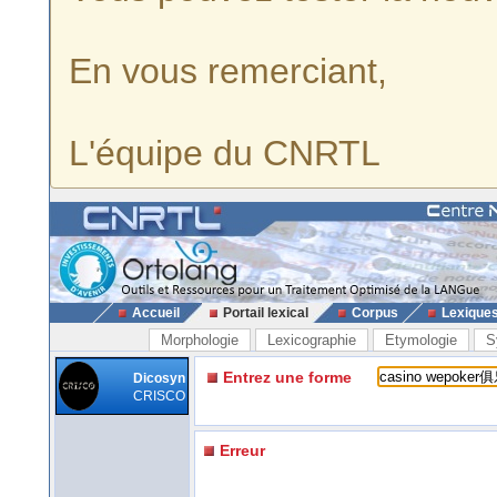
En vous remerciant,
L'équipe du CNRTL
Accueil
Portail lexical
Corpus
Lexique
Morphologie
Lexicographie
Etymologie
S
Entrez une forme
Dicosyn
CRISCO
Erreur