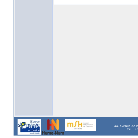
44, avenue de l
Tél. : 