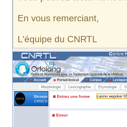
En vous remerciant,
L'équipe du CNRTL
Accueil
Portail lexical
Corpus
Lexique
Morphologie
Lexicographie
Etymologie
S
Entrez une forme
Dicosyn
CRISCO
Erreur