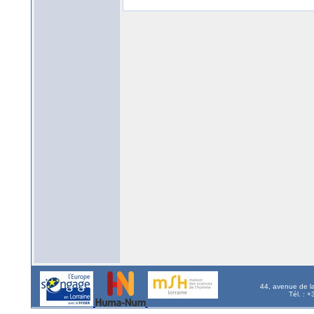
44, avenue de l
Tél. : 