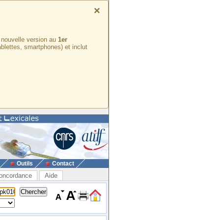
×
e nouvelle version au
1er
ablettes, smartphones) et inclut
Outils
Contact
oncordance
Aide