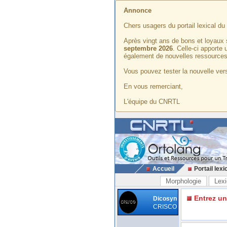
Annonce
Chers usagers du portail lexical d
Après vingt ans de bons et loyaux 
septembre 2026
. Celle-ci apporte
également de nouvelles ressources
Vous pouvez tester la nouvelle vers
En vous remerciant,
L'équipe du CNRTL
Accueil
Portail lexi
Morphologie
Lexi
Entrez u
Dicosyn
CRISCO