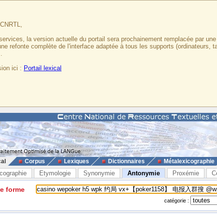
u CNRTL,
services, la version actuelle du portail sera prochainement remplacée par un
 une refonte complète de l'interface adaptée à tous les supports (ordinateurs, t
.
ion ici :
Portail lexical
cal
Corpus
Lexiques
Dictionnaires
Métalexicographie
cographie
Etymologie
Synonymie
Antonymie
Proxémie
C
ne forme
catégorie :