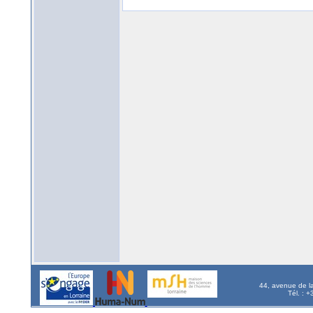
44, avenue de l
Tél. : 