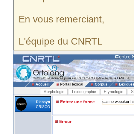
En vous remerciant,
L'équipe du CNRTL
Accueil
Portail lexical
Corpus
Lexique
Morphologie
Lexicographie
Etymologie
S
Entrez une forme
Dicosyn
CRISCO
Erreur