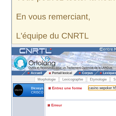
En vous remerciant,
L'équipe du CNRTL
Accueil
Portail lexical
Corpus
Lexique
Morphologie
Lexicographie
Etymologie
S
Entrez une forme
Dicosyn
CRISCO
Erreur