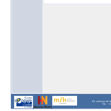
44, avenue de l
Tél. : 