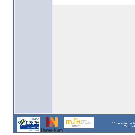
44, avenue de l
Tél. : 