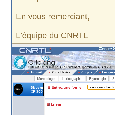
En vous remerciant,
L'équipe du CNRTL
Accueil
Portail lexical
Corpus
Lexique
Morphologie
Lexicographie
Etymologie
S
Entrez une forme
Dicosyn
CRISCO
Erreur