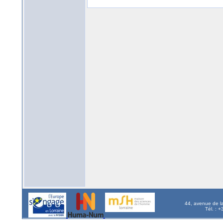
44, avenue de l
Tél. : 