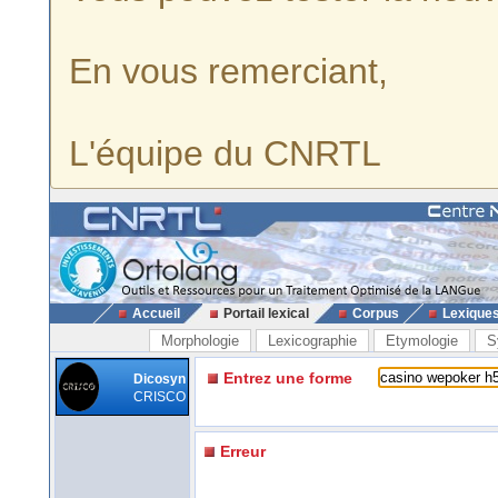
En vous remerciant,
L'équipe du CNRTL
Accueil
Portail lexical
Corpus
Lexique
Morphologie
Lexicographie
Etymologie
S
Entrez une forme
Dicosyn
CRISCO
Erreur