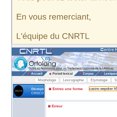
En vous remerciant,
L'équipe du CNRTL
Accueil
Portail lexical
Corpus
Lexique
Morphologie
Lexicographie
Etymologie
S
Entrez une forme
Dicosyn
CRISCO
Erreur