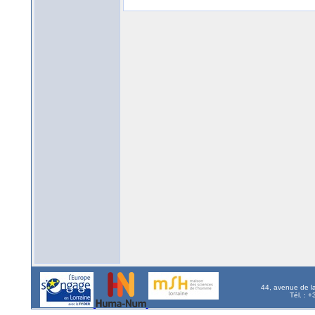
44, avenue de l
Tél. : 