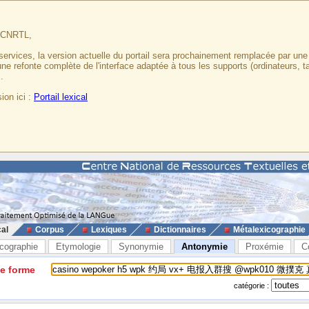
u CNRTL,
services, la version actuelle du portail sera prochainement remplacée par un
 une refonte complète de l'interface adaptée à tous les supports (ordinateurs, t
.
ion ici :
Portail lexical
cal
Corpus
Lexiques
Dictionnaires
Métalexicographie
cographie
Etymologie
Synonymie
Antonymie
Proxémie
C
ne forme
catégorie :