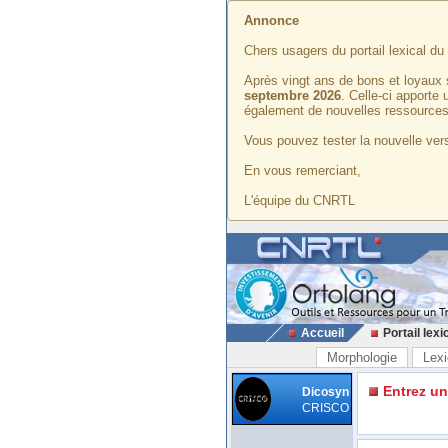
Annonce
Chers usagers du portail lexical d
Après vingt ans de bons et loyaux 
septembre 2026
. Celle-ci apporte
également de nouvelles ressources
Vous pouvez tester la nouvelle vers
En vous remerciant,
L'équipe du CNRTL
Accueil
Portail lexi
Morphologie
Lexi
Entrez u
Dicosyn
CRISCO