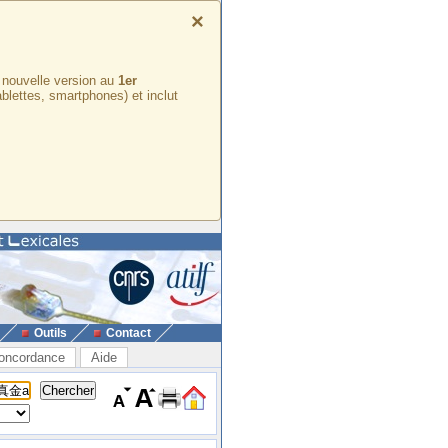
×
e nouvelle version au
1er
ablettes, smartphones) et inclut
Outils
Contact
oncordance
Aide