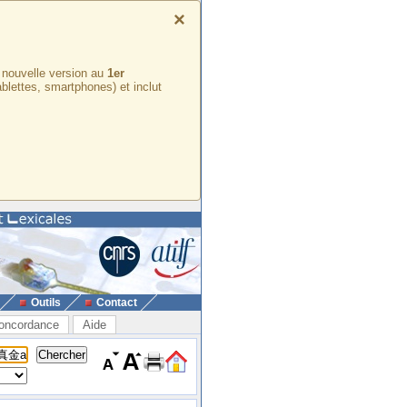
×
e nouvelle version au
1er
ablettes, smartphones) et inclut
Outils
Contact
oncordance
Aide