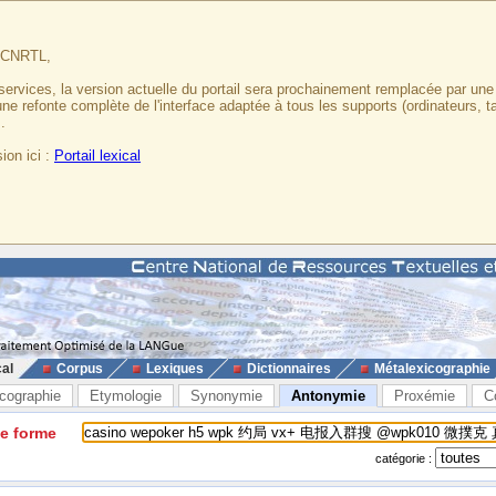
u CNRTL,
services, la version actuelle du portail sera prochainement remplacée par un
 une refonte complète de l'interface adaptée à tous les supports (ordinateurs, t
.
ion ici :
Portail lexical
cal
Corpus
Lexiques
Dictionnaires
Métalexicographie
cographie
Etymologie
Synonymie
Antonymie
Proxémie
C
ne forme
catégorie :