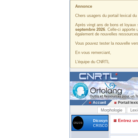
Annonce
Chers usagers du portail lexical d
Après vingt ans de bons et loyaux 
septembre 2026
. Celle-ci apporte
également de nouvelles ressources
Vous pouvez tester la nouvelle vers
En vous remerciant,
L'équipe du CNRTL
Accueil
Portail lexi
Morphologie
Lexi
Entrez u
Dicosyn
CRISCO