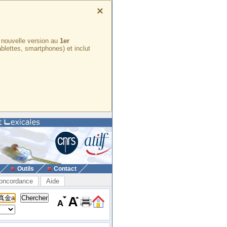
×
e nouvelle version au
1er
ablettes, smartphones) et inclut
Outils
Contact
oncordance
Aide