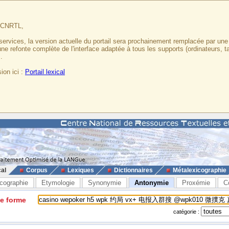
u CNRTL,
services, la version actuelle du portail sera prochainement remplacée par un
 une refonte complète de l'interface adaptée à tous les supports (ordinateurs, t
.
ion ici :
Portail lexical
cal
Corpus
Lexiques
Dictionnaires
Métalexicographie
cographie
Etymologie
Synonymie
Antonymie
Proxémie
C
ne forme
catégorie :