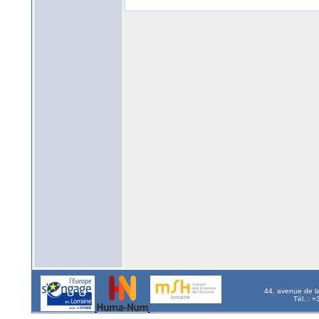
44, avenue de l
Tél. : 