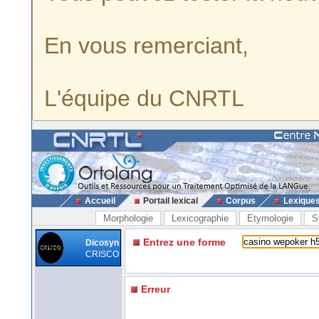
En vous remerciant,
L'équipe du CNRTL
Accueil
Portail lexical
Corpus
Lexique
Morphologie
Lexicographie
Etymologie
S
Entrez une forme
Dicosyn
CRISCO
Erreur