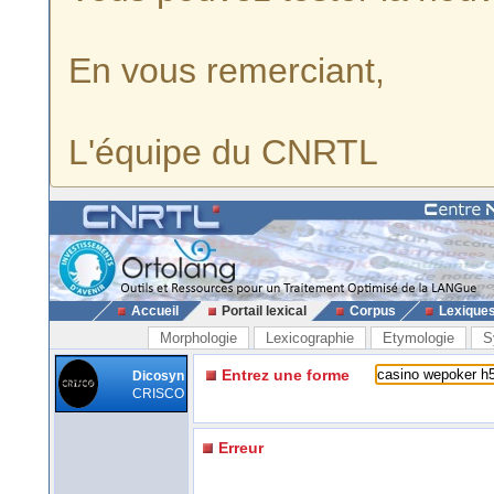
En vous remerciant,
L'équipe du CNRTL
Accueil
Portail lexical
Corpus
Lexique
Morphologie
Lexicographie
Etymologie
S
Entrez une forme
Dicosyn
CRISCO
Erreur