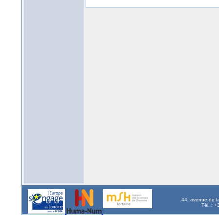
44, avenue de l
Tél. : 