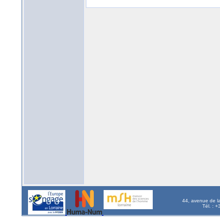
44, avenue de l
Tél. : 