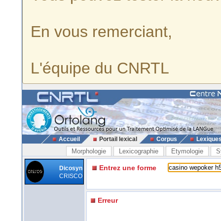
En vous remerciant,
L'équipe du CNRTL
Accueil
Portail lexical
Corpus
Lexique
Morphologie
Lexicographie
Etymologie
S
Entrez une forme
Dicosyn
CRISCO
Erreur