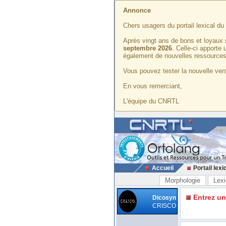
Annonce
Chers usagers du portail lexical d
Après vingt ans de bons et loyaux 
septembre 2026
. Celle-ci apporte
également de nouvelles ressources
Vous pouvez tester la nouvelle vers
En vous remerciant,
L'équipe du CNRTL
Accueil
Portail lexi
Morphologie
Lexi
Entrez u
Dicosyn
CRISCO