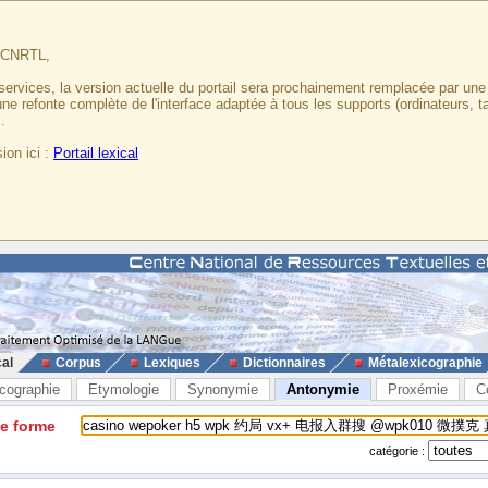
u CNRTL,
services, la version actuelle du portail sera prochainement remplacée par un
 une refonte complète de l'interface adaptée à tous les supports (ordinateurs, t
.
ion ici :
Portail lexical
cal
Corpus
Lexiques
Dictionnaires
Métalexicographie
cographie
Etymologie
Synonymie
Antonymie
Proxémie
C
ne forme
catégorie :