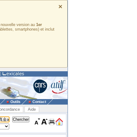
×
e nouvelle version au
1er
ablettes, smartphones) et inclut
Outils
Contact
oncordance
Aide