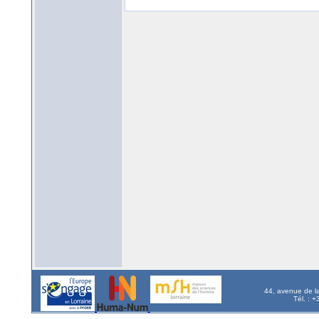
44, avenue de l
Tél. : 