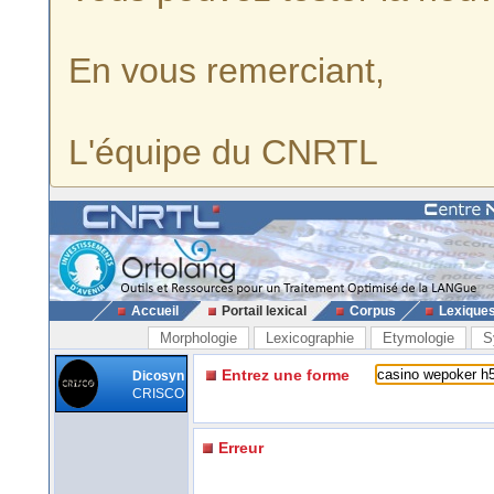
En vous remerciant,
L'équipe du CNRTL
Accueil
Portail lexical
Corpus
Lexique
Morphologie
Lexicographie
Etymologie
S
Entrez une forme
Dicosyn
CRISCO
Erreur