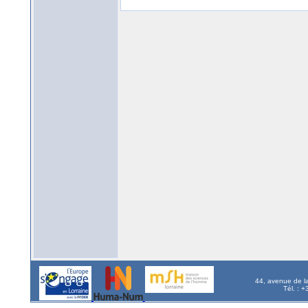
44, avenue de l
Tél. : 