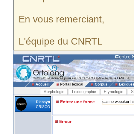
En vous remerciant,
L'équipe du CNRTL
Accueil
Portail lexical
Corpus
Lexique
Morphologie
Lexicographie
Etymologie
S
Entrez une forme
Dicosyn
CRISCO
Erreur