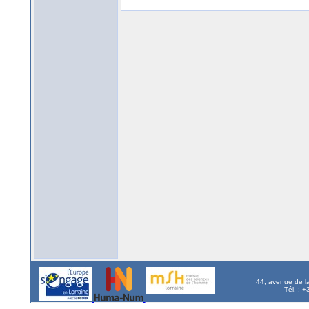
44, avenue de l
Tél. : 