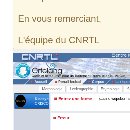
En vous remerciant,
L'équipe du CNRTL
Accueil
Portail lexical
Corpus
Lexique
Morphologie
Lexicographie
Etymologie
S
Entrez une forme
Dicosyn
CRISCO
Erreur