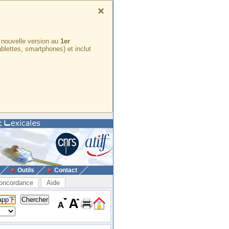
×
e nouvelle version au
1er
ablettes, smartphones) et inclut
Outils
Contact
oncordance
Aide