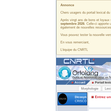
Annonce
Chers usagers du portail lexical d
Après vingt ans de bons et loyaux 
septembre 2026
. Celle-ci apporte
également de nouvelles ressources
Vous pouvez tester la nouvelle vers
En vous remerciant,
L'équipe du CNRTL
Accueil
Portail lexi
Morphologie
Lexi
Entrez u
Dicosyn
CRISCO