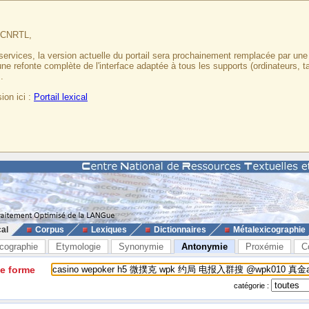
u CNRTL,
services, la version actuelle du portail sera prochainement remplacée par un
 une refonte complète de l'interface adaptée à tous les supports (ordinateurs, t
.
ion ici :
Portail lexical
cal
Corpus
Lexiques
Dictionnaires
Métalexicographie
cographie
Etymologie
Synonymie
Antonymie
Proxémie
C
ne forme
catégorie :