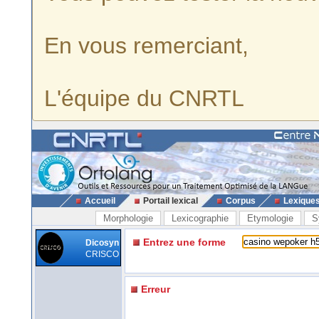
En vous remerciant,
L'équipe du CNRTL
Accueil
Portail lexical
Corpus
Lexique
Morphologie
Lexicographie
Etymologie
S
Entrez une forme
Dicosyn
CRISCO
Erreur