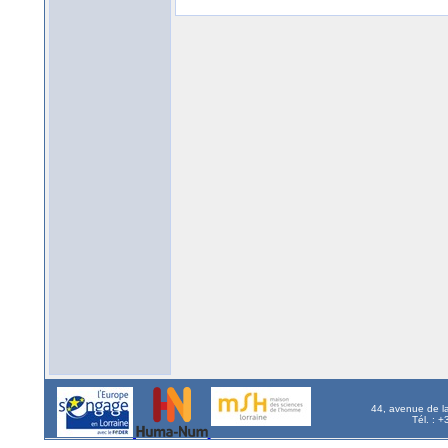
44, avenue de l
Tél. : 