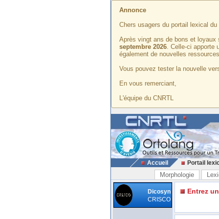
Annonce
Chers usagers du portail lexical d
Après vingt ans de bons et loyaux 
septembre 2026
. Celle-ci apporte
également de nouvelles ressources
Vous pouvez tester la nouvelle vers
En vous remerciant,
L'équipe du CNRTL
Accueil
Portail lexi
Morphologie
Lexi
Entrez u
Dicosyn
CRISCO