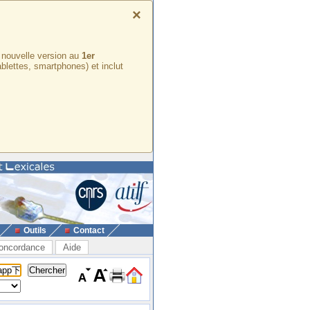
×
e nouvelle version au
1er
ablettes, smartphones) et inclut
Outils
Contact
oncordance
Aide