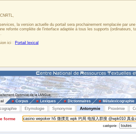
u CNRTL,
services, la version actuelle du portail sera prochainement remplacée par un
 une refonte complète de l'interface adaptée à tous les supports (ordinateurs, t
.
ion ici :
Portail lexical
cal
Corpus
Lexiques
Dictionnaires
Métalexicographie
cographie
Etymologie
Synonymie
Antonymie
Proxémie
C
ne forme
catégorie :