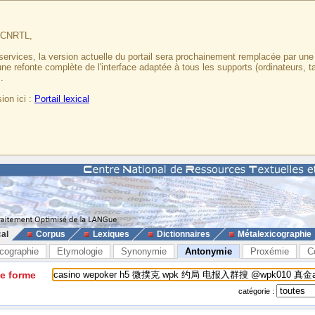
u CNRTL,
services, la version actuelle du portail sera prochainement remplacée par un
 une refonte complète de l'interface adaptée à tous les supports (ordinateurs, t
.
ion ici :
Portail lexical
cal
Corpus
Lexiques
Dictionnaires
Métalexicographie
cographie
Etymologie
Synonymie
Antonymie
Proxémie
C
ne forme
catégorie :