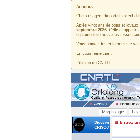
Annonce
Chers usagers du portail lexical d
Après vingt ans de bons et loyaux 
septembre 2026
. Celle-ci apporte
également de nouvelles ressources
Vous pouvez tester la nouvelle vers
En vous remerciant,
L'équipe du CNRTL
Accueil
Portail lexi
Morphologie
Lexi
Entrez u
Dicosyn
CRISCO