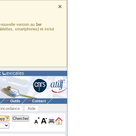
×
e nouvelle version au
1er
ablettes, smartphones) et inclut
Outils
Contact
oncordance
Aide