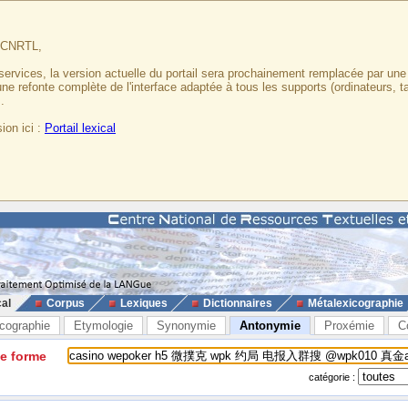
u CNRTL,
services, la version actuelle du portail sera prochainement remplacée par un
 une refonte complète de l'interface adaptée à tous les supports (ordinateurs, t
.
ion ici :
Portail lexical
cal
Corpus
Lexiques
Dictionnaires
Métalexicographie
cographie
Etymologie
Synonymie
Antonymie
Proxémie
C
ne forme
catégorie :