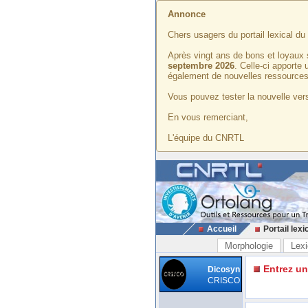
Annonce
Chers usagers du portail lexical d
Après vingt ans de bons et loyaux 
septembre 2026
. Celle-ci apporte
également de nouvelles ressources
Vous pouvez tester la nouvelle vers
En vous remerciant,
L'équipe du CNRTL
Accueil
Portail lexi
Morphologie
Lexi
Entrez u
Dicosyn
CRISCO