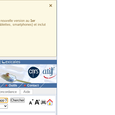
×
e nouvelle version au
1er
ablettes, smartphones) et inclut
Outils
Contact
oncordance
Aide